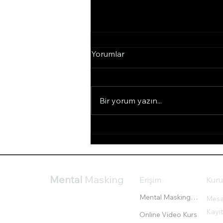
Yorumlar
Bir yorum yazın...
Kumar Oynama İsteğinin
Arkasındaki Nöropsikoloji
Mental
Masking
Erişim
Kur
Mental Masking® Eğitimi
Mesaf
Kayıt
Online Video Kurs