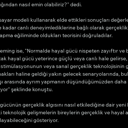
ından nasıl emin olabiliriz?" dedi.
isayar modeli kullanarak elde ettikleri sonuçları değerle
ne kadar canlı deneyimlediklerine bağlı olarak gerçeklik 
apma eğiliminde oldukları teorisini doğruladılar.
eming ise, "Normalde hayal gücü nispeten zayıftır ve
ak hayal gücü yeterince güçlü veya canlı hale gelirse,
n stimülasyonunun veya sanal gerçeklik teknolojisinin 
nakları haline geldiği yakın gelecek senaryolarında, bu
dışı arasında ayrım yapmanın düşündüğümüzden daha 
iyor" şeklinde konuştu.
gücünün gerçeklik algısını nasıl etkilediğine dair yeni b
 teknolojik gelişmelerin bireylerin gerçeklik ve hayal 
layabileceğini gösteriyor.