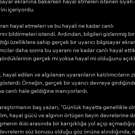
gisayar ekranına bakarken hayal etmeleri istenen siyah
ini içeriyordu.
aran hayal etmeleri ve bu hayali ne kadar canlı 
ini bildirmeleri istendi. Ardından, bilgileri gizlenmiş bir
tiği özelliklere sahip gerçek bir uyarıcı bilgisayar ekra
mcılar daha sonra bu uyaranı ne kadar canlı hayal ettikl
gördüklerinin gerçek mi yoksa hayal mi olduğunu açıkl
, hayal edilen ve algılanan uyaranların katılımcıların z
 gösterdi. Örneğin, gerçek bir uyarıcı devreye girdiğinde
a canlı hale geldiğine inanıyorlardı.
 araştırmanın baş yazarı, "Günlük hayatta genellikle ol
lim, hayal gücü ve algının örtüşen beyin devrelerine d
üşmenin ikisi arasında bir karışıklığa yol açıp açmadığıy
ı devrelerin söz konusu olduğu göz önüne alındığında, 