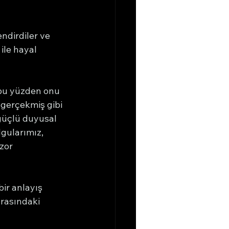
ndirdiler ve 
ile hayal 
 bu yüzden onu 
 gerçekmiş gibi 
güçlü duyusal 
lgularımız, 
zor 
ir anlayış 
arasındaki 