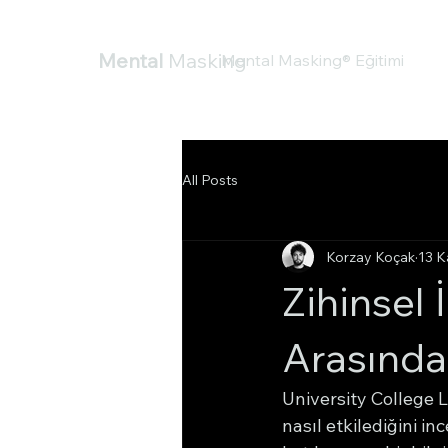
Mental
Masking
Mental Masking® Eğitimi
All Posts
Korzay Koçak
13 K
Zihinsel
Arasındak
University College L
nasıl etkilediğini in