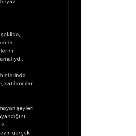
-beyaz 
 şekilde, 
nında 
erini 
amalıydı.
ihinlerinde 
, katılımcılar 
mayan şeyleri 
ayandığını 
la 
neyin gerçek 