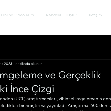
Online Video Kurs
Randevu Oluştur
İletişim
as 2023
1 dakikada okunur
 İmgeleme ve Gerçeklik
i İnce Çizgi
ondon (UCL) araştırmacıları, zihinsel imgelemenin gerçe
celedikleri bir araştırma yayınladı. Araştırma, 600'den f