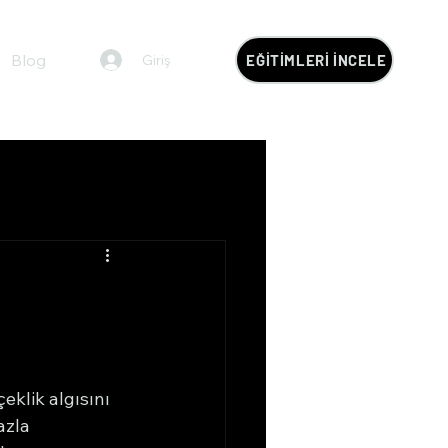
Blog
Giriş
EĞİTİMLERİ İNCELE
klik algısını 
azla 