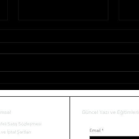
Sigara İçmek Zihinsel
"Ken
Rahatsızlıklara Neden
Hiss
Oluyor
Ardı
Güncel Yazı ve Eğitimler
umsal
eli Satış Sözleşmesi
Email
*
 ve İptal Şartları