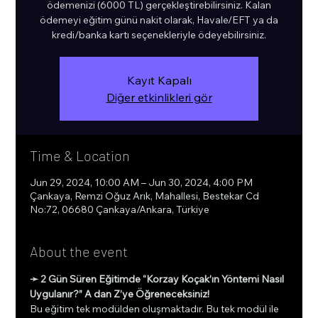
ödemenizi (6000 TL) gerçekleştirebilirsiniz. Kalan
ödemeyi eğitim günü nakit olarak, Havale/EFT ya da
kredi/banka kartı seçenekleriyle ödeyebilirsiniz.
Kayıt Kapalı
Diğer etkinlikleri gör
Time & Location
Jun 29, 2024, 10:00 AM – Jun 30, 2024, 4:00 PM
Çankaya, Remzi Oğuz Arık, Mahallesi, Bestekar Cd
No:72, 06680 Çankaya/Ankara, Türkiye
About the event
➛ 2 Gün Süren Eğitimde “Korzay Koçak’ın Yöntemi Nasıl 
Uygulanır?” A dan Z’ye Öğreneceksiniz!
Bu eğitim tek modülden oluşmaktadır. Bu tek modül ile 