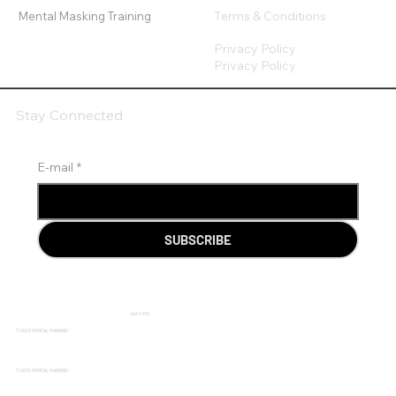
Terms & Conditions
Mental Masking Training
Privacy Policy
Privacy Policy
Stay Connected
E-mail
*
SUBSCRIBE
444 4 792
© 2023 MENTAL MASKING®
© 2023 MENTAL MASKING®