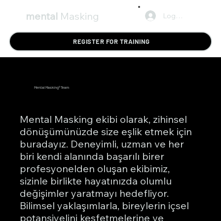
mental
Masking
Log In
REGISTER FOR TRAINING
Mental Masking®
Team
​Mental Masking ekibi olarak, zihinsel
dönüşümünüzde size eşlik etmek için
buradayız. Deneyimli, uzman ve her
biri kendi alanında başarılı birer
profesyonelden oluşan ekibimiz,
sizinle birlikte hayatınızda olumlu
değişimler yaratmayı hedefliyor.
Bilimsel yaklaşımlarla, bireylerin içsel
potansiyelini keşfetmelerine ve