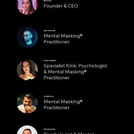
Büşra Çebi
Founder & CEO
Alper Serdaroğlu
Mental Masking®
Practitioner
Esmanur Adıgüzel
Specialist Klnk. Psychologist
& Mental Masking®
Practitioner
M. Habib Mutlu
Mental Masking®
Practitioner
Bahri Oğuz Beşlik