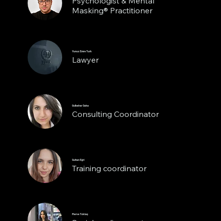
Psychologist & Mental
Masking® Practitioner
Yunus Emre Turk
Lawyer
Gulbahar Saka
Consulting Coordinator
Sultan Eğri
Training coordinator
Merve Toktaş