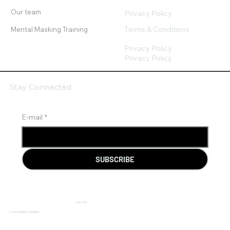
Our team
Privacy Policy
Terms & Conditions
Mental Masking Training
Privacy Policy
Privacy Policy
Stay Connected
E-mail
*
SUBSCRIBE
444 4 792
© 2023 MENTAL MASKING®