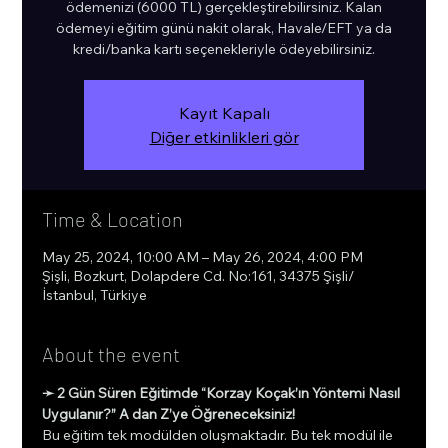
ödemenizi (6000 TL) gerçekleştirebilirsiniz. Kalan
ödemeyi eğitim günü nakit olarak, Havale/EFT ya da
kredi/banka kartı seçenekleriyle ödeyebilirsiniz.
Kayıt Kapalı
Diğer etkinlikleri gör
Time & Location
May 25, 2024, 10:00 AM – May 26, 2024, 4:00 PM
Şişli, Bozkurt, Dolapdere Cd. No:161, 34375 Şişli/
İstanbul, Türkiye
About the event
➛ 2 Gün Süren Eğitimde “Korzay Koçak’ın Yöntemi Nasıl 
Uygulanır?” A dan Z’ye Öğreneceksiniz!
Bu eğitim tek modülden oluşmaktadır. Bu tek modül ile 