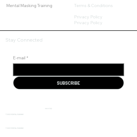
Terms & Conditions
Mental Masking Training
Privacy Policy
Privacy Policy
Stay Connected
E-mail
*
SUBSCRIBE
444 4 792
© 2023 MENTAL MASKING®
© 2023 MENTAL MASKING®