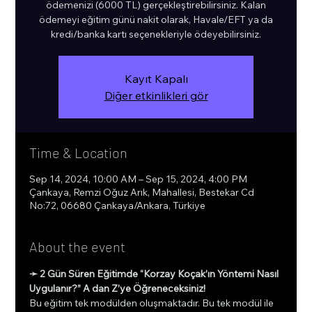
ödemenizi (6000 TL) gerçekleştirebilirsiniz. Kalan
ödemeyi eğitim günü nakit olarak, Havale/EFT ya da
kredi/banka kartı seçenekleriyle ödeyebilirsiniz.
Kayıt Kapalı
Diğer etkinlikleri gör
Time & Location
Sep 14, 2024, 10:00 AM – Sep 15, 2024, 4:00 PM
Çankaya, Remzi Oğuz Arık, Mahallesi, Bestekar Cd
No:72, 06680 Çankaya/Ankara, Türkiye
About the event
➛ 2 Gün Süren Eğitimde “Korzay Koçak’ın Yöntemi Nasıl 
Uygulanır?” A dan Z’ye Öğreneceksiniz!
Bu eğitim tek modülden oluşmaktadır. Bu tek modül ile 