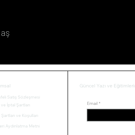
laş
Güncel Yazı ve Eğitimler
umsal
eli Satış Sözleşmesi
Email
*
 ve İptal Şartları
artları ve Koşulları
eri Aydınlatma Metni