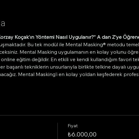
da
orzay Koçak’ın Yöntemi Nasıl Uygulanır?” A dan Z’ye Öğrene
uşmaktadır. Bu tek modül ile Mental Masking® metodu temel 
eceksiniz. Mental Masking uygulamanın en kolay yolunu öğren
online eğitim değildir. En etkili ve kendi kullandığım favori t
r başarılı tekniklerin unsurlarıyla birlikte telkine dayalı uyg
sunacağız. Mental Masking’i en kolay yoldan keşfederek profes
Fiyat
₺6.000,00