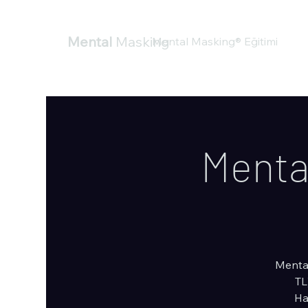
Mental
Masking
Mental Masking® Eğitimi
Mental
Mental
TL
Ha