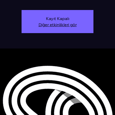
Kayıt Kapalı
Diğer etkinlikleri gör