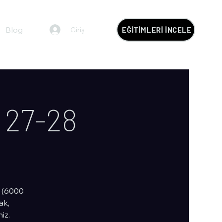
Blog
Giriş
EĞİTİMLERİ İNCELE
| 27-28
i (6000
ak,
iz.