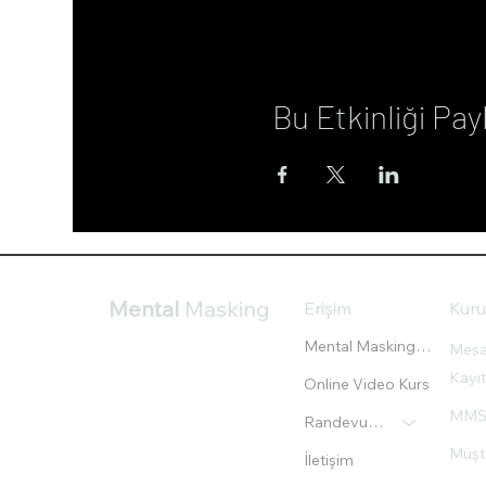
Bu Etkinliği Pay
Mental
Masking
Erişim
Kur
Mental Masking® Eğitimi
Mesaf
Kayıt
Online Video Kurs
MMS Ş
Randevu Oluştur
Müşt
İletişim